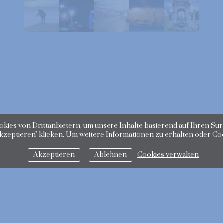
ies von Drittanbietern, um unsere Inhalte basierend auf Ihren Sur
Akzeptieren" klicken. Um weitere Informationen zu erhalten oder Coo
Akzeptieren
Ablehnen
Cookies verwalten