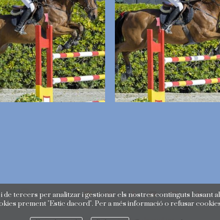
i de tercers per analitzar i gestionar els nostres continguts basant al
ookies prement "Estic dacord". Per a més informació o refusar cookie