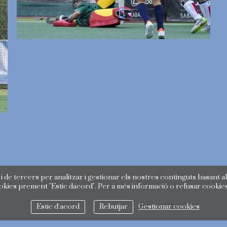
i de tercers per analitzar i gestionar els nostres continguts basant al
ookies prement "Estic dacord". Per a més informació o refusar cookie
política de privacitat
política de cookies
Estic d`acord
Rebutjar
Gestionar cookies